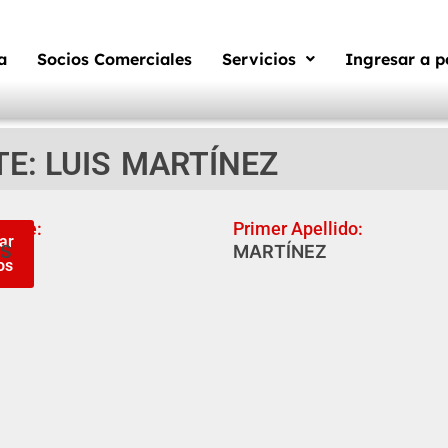
a
Socios Comerciales
Servicios
Ingresar a p
E: LUIS
MARTÍNEZ
mbre:
Primer Apellido:
ar
IS
MARTÍNEZ
os